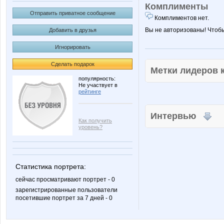
Комплименты
Отправить приватное сообщение
Комплиментов нет.
Вы не авторизованы! Чтоб
Добавить в друзья
Игнорировать
Сделать подарок
Метки лидеров
популярность:
Не участвует в
рейтинге
Интервью
Как получить
уровень?
Статистика портрета:
сейчас просматривают портрет - 0
зарегистрированные пользователи
посетившие портрет за 7 дней - 0