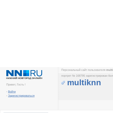
Персональный сайт пользователя
mult
портрет № 168795 зарегистрирован боле
multiknn
Привет, Гость !
-
Войти
-
Зарегистрироваться